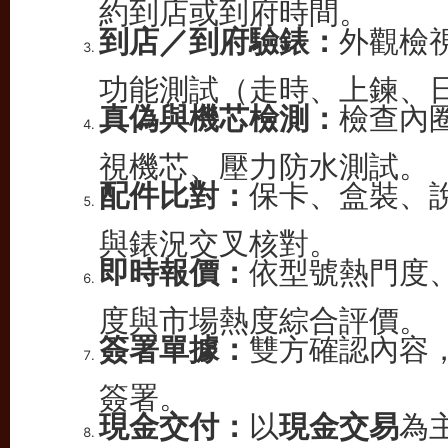
約到店或到府時間。
到店／到府驗錶：
外觀檢
功能測試（走時、上鍊、
真偽與機芯檢測：
檢查內
視機芯、壓力防水測試。
配件比對：
保卡、盒裝、
與錶況交叉核對。
即時報價：
依型號熱門度
度與市場熱度綜合評價。
簽署單據：
雙方確認內容
簽署。
現金交付：
以
現金交易
為