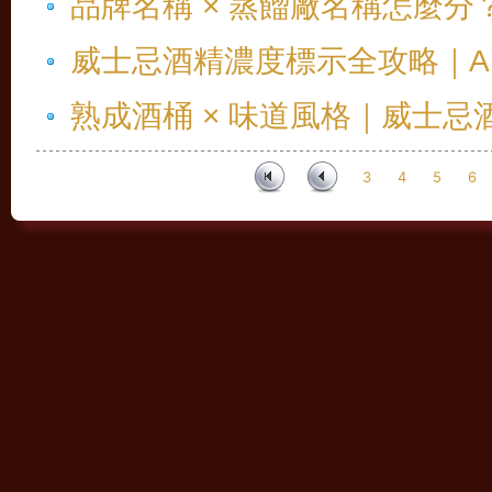
品牌名稱 × 蒸餾廠名稱怎麼
威士忌酒精濃度標示全攻略｜AB
熟成酒桶 × 味道風格｜威士
3
4
5
6