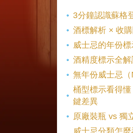
3分鐘認識蘇格
酒標解析 × 收購
威士忌的年份標
酒精度標示全解讀！
無年份威士忌（
桶型標示看得懂，才不
鍵差異
原廠裝瓶 vs 
威士忌分類怎麼看？S