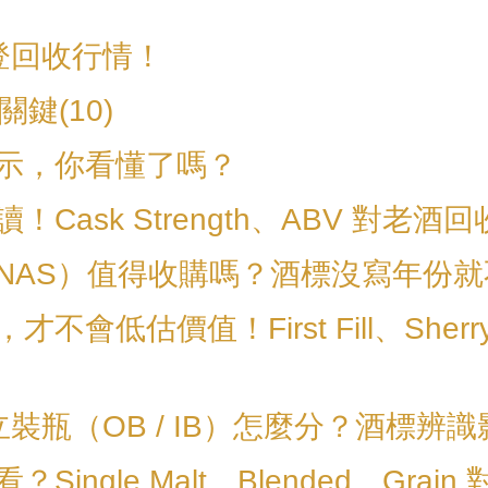
登回收行情！
關鍵(10)
示，你看懂了嗎？
Cask Strength、ABV 對老
NAS）值得收購嗎？酒標沒寫年份
會低估價值！First Fill、Sherry
獨立裝瓶（OB / IB）怎麼分？酒標辨
ingle Malt、Blended、Grai