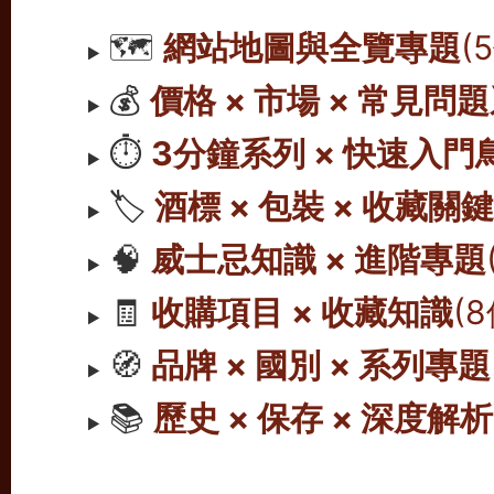
🗺️
網站地圖與全覽專題
(
💰
價格 × 市場 × 常見問
⏱️
3分鐘系列 × 快速入門
🏷️
酒標 × 包裝 × 收藏關
🧠
威士忌知識 × 進階專題
🧾
收購項目 × 收藏知識
(
🧭
品牌 × 國別 × 系列專題
📚
歷史 × 保存 × 深度解析