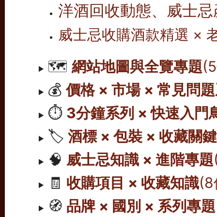
洋酒回收動態、威士忌
威士忌收購酒款精選 ×
🗺️
網站地圖與全覽專題
(
💰
價格 × 市場 × 常見問
⏱️
3分鐘系列 × 快速入門
🏷️
酒標 × 包裝 × 收藏關
🧠
威士忌知識 × 進階專題
🧾
收購項目 × 收藏知識
(
🧭
品牌 × 國別 × 系列專題