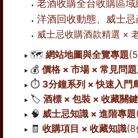
老酒收購全台收購區域
洋酒回收動態、威士忌
威士忌收購酒款精選 ×
🗺️
網站地圖與全覽專題
(
💰
價格 × 市場 × 常見問
⏱️
3分鐘系列 × 快速入門
🏷️
酒標 × 包裝 × 收藏關
🧠
威士忌知識 × 進階專題
🧾
收購項目 × 收藏知識
(