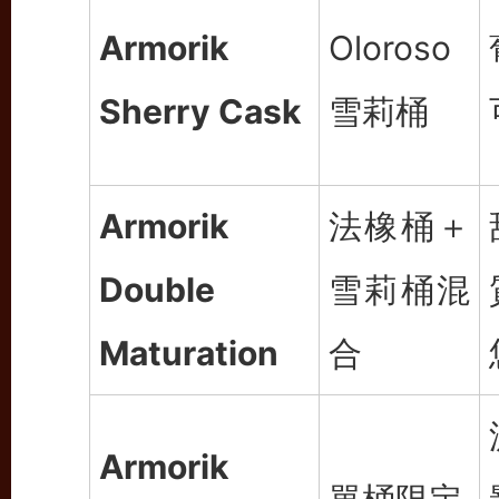
Armorik
Oloroso
Sherry Cask
雪莉桶
Armorik
法橡桶＋
Double
雪莉桶混
Maturation
合
Armorik