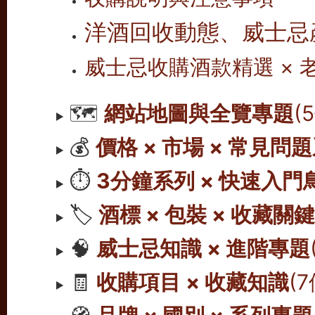
洋酒回收動態、威士忌
威士忌收購酒款精選 ×
🗺️
網站地圖與全覽專題
(
💰
價格 × 市場 × 常見問
⏱️
3分鐘系列 × 快速入門
🏷️
酒標 × 包裝 × 收藏關
🧠
威士忌知識 × 進階專題
🧾
收購項目 × 收藏知識
(