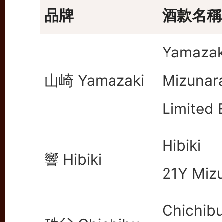
品牌
酒款名稱
Yamazak
山崎 Yamazaki
Mizun
Limited 
Hibiki
響 Hibiki
21Y Miz
Chichib