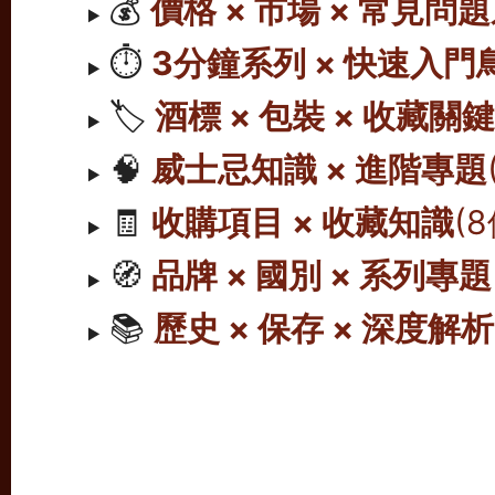
💰
價格 × 市場 × 常見問
⏱️
3分鐘系列 × 快速入門
🏷️
酒標 × 包裝 × 收藏關
🧠
威士忌知識 × 進階專題
🧾
收購項目 × 收藏知識
(
🧭
品牌 × 國別 × 系列專題
📚
歷史 × 保存 × 深度解析