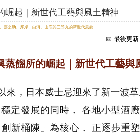
的崛起｜新世代工藝與風土精神
📅 最後更新：
興蒸餾所的崛起｜新世代工藝與
年代以來，日本威士忌迎來了新一波
ka 穩定發展的同時， 各地小型
 × 創新桶陳」為核心， 正逐步重