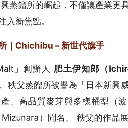
新興蒸餾所的崛起，不僅讓產業更
注入新焦點。
Chichibu – 新世代旗手
s Malt」創辦人
肥土伊知郎（Ichiro
建立， 秩父蒸餾所被譽為「日本新興
生產、高品質麥芽與多樣桶型（波
Mizunara）聞名。 秩父的作