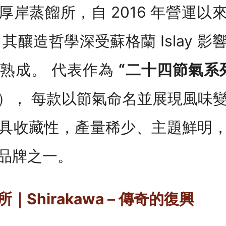
厚岸蒸餾所，自 2016 年營運以
其釀造哲學深受蘇格蘭 Islay 
熟成。 代表作為
“二十四節氣系
）， 每款以節氣命名並展現風味
具收藏性，產量稀少、主題鮮明
品牌之一。
Shirakawa – 傳奇的復興