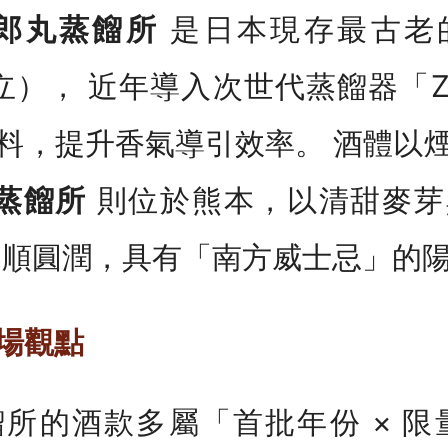
郎丸蒸餾所
是日本現存最古老
創立）， 近年導入次世代蒸餾器「
料，提升香氣導引效率。 酒體以
蒸餾所
則位於熊本，以清甜麥芽
柔順圓潤，具有「南方威士忌」的
場觀點
所的酒款多屬「首批年份 × 限量