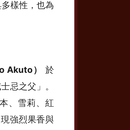
具多樣性，也為
 Akuto）
於
威士忌之父」。
本、雪莉、紅
品展現強烈果香與