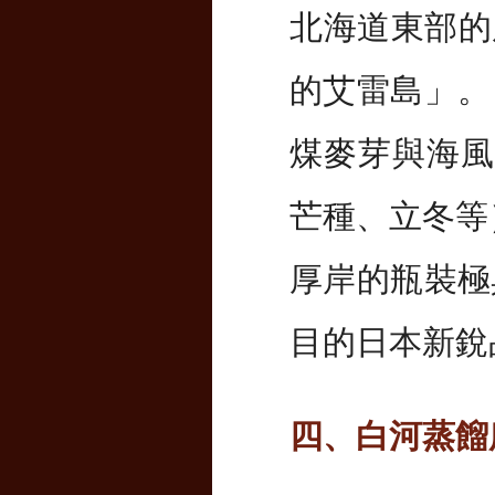
北海道東部的
的艾雷島」。 
煤麥芽與海風
芒種、立冬等
厚岸的瓶裝極
目的日本新銳
四、白河蒸餾所｜