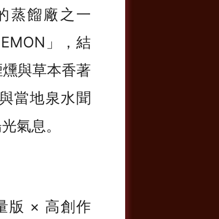
的蒸餾廠之一
ZEMON」，結
煙燻與草本香著
與當地泉水聞
陽光氣息。
版 × 高創作