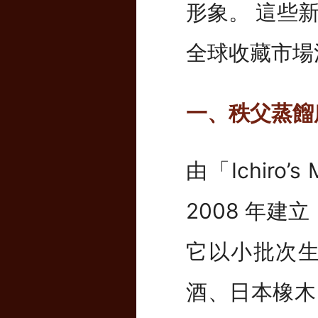
形象。 這些
全球收藏市場
一、秩父蒸餾所｜
由「Ichiro’
2008 年
它以小批次
酒、日本橡木 