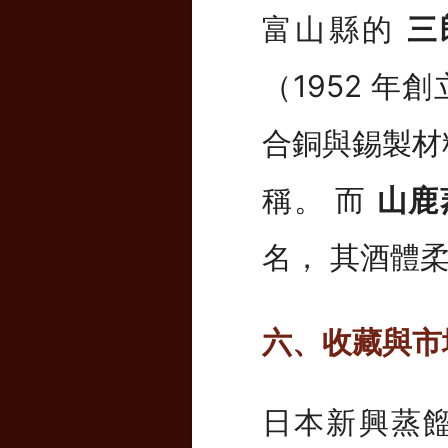
富山縣的
三
（1952 年
合銅與錫製材
稱。 而
山鹿
名， 其酒體
六、收藏與市
日本新興蒸餾