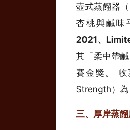
壺式蒸餾器（P
杏桃與鹹味
2021、Limite
其「柔中帶鹹
賽金獎。 收
Strength
三、厚岸蒸餾所