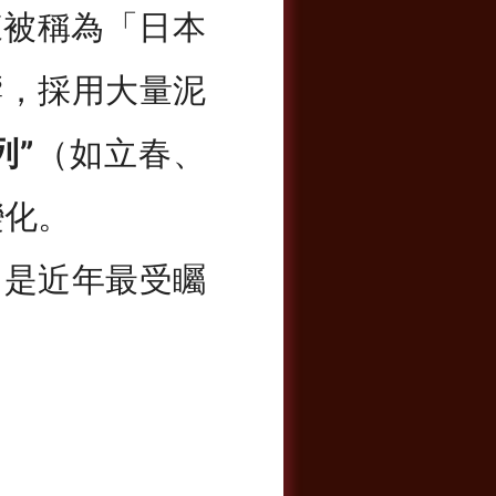
來被稱為「日本
影響，採用大量泥
列”
（如立春、
變化。
，是近年最受矚