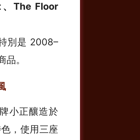
st、The Floor
是 2008–
級商品。
風
牌小正釀造於
為特色，使用三座