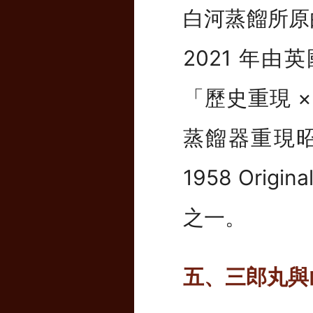
白河蒸餾所原由
2021 年由英國
「歷史重現 
蒸餾器重現
1958 Or
之一。
五、三郎丸與