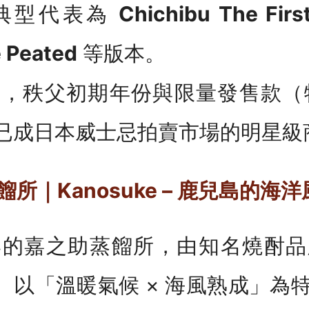
典型代表為
Chichibu The Fir
 Peated
等版本。
，秩父初期年份與限量發售款（特別
） 已成日本威士忌拍賣市場的明星
所｜Kanosuke – 鹿兒島的海洋
岸的嘉之助蒸餾所，由知名燒酎品
立。 以「溫暖氣候 × 海風熟成」