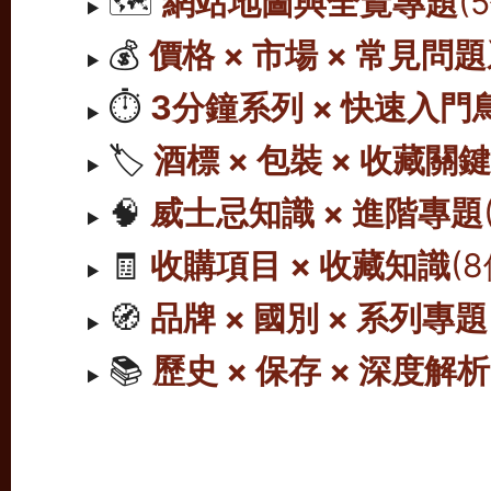
🗺️
網站地圖與全覽專題
(
💰
價格 × 市場 × 常見問
⏱️
3分鐘系列 × 快速入門
🏷️
酒標 × 包裝 × 收藏關
🧠
威士忌知識 × 進階專題
🧾
收購項目 × 收藏知識
(
🧭
品牌 × 國別 × 系列專題
📚
歷史 × 保存 × 深度解析