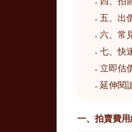
四、拍
五、出
六、常
七、快
立即估價
延伸閱
一、拍賣費用