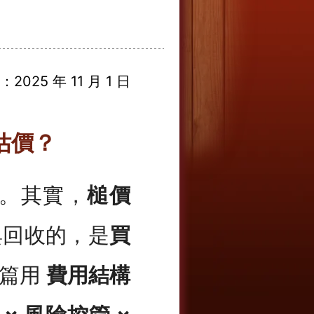
2025 年 11 月 1 日
估價？
。其實，
槌價
與回收的，是
買
本篇用
費用結構