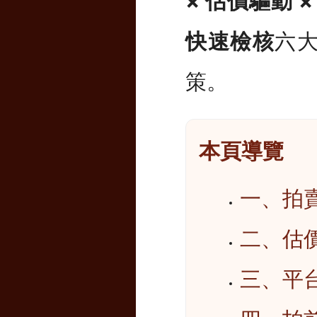
× 估價驅動 ×
快速檢核
六
策。
本頁導覽
一、拍
二、估
三、平台與