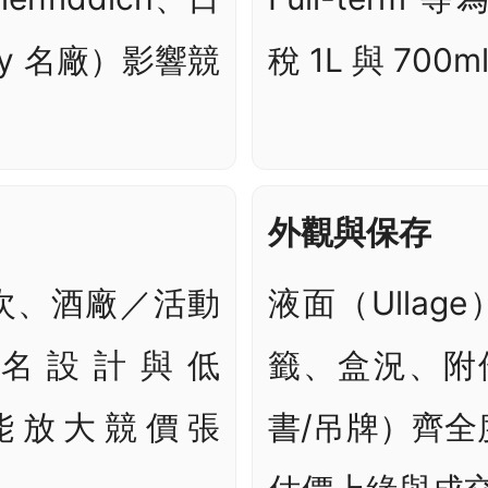
ay 名廠）影響競
稅 1L 與 700
外觀與保存
次、酒廠／活動
液面（Ullag
名設計與低
籤、盒況、附件
n，能放大競價張
書/吊牌）齊全