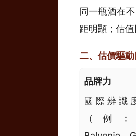
同一瓶酒在不
距明顯；估值
二、估價驅動
品牌力
國際辨識
（例：Ma
Balvenie、
G