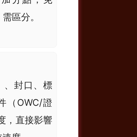
ml 需區分。
e）、封口、標
（OWC/證
度，直接影響