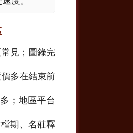
交速度。
區
更常見；圖錄完
競價多在結束前
續多；地區平台
大檔期、名莊釋