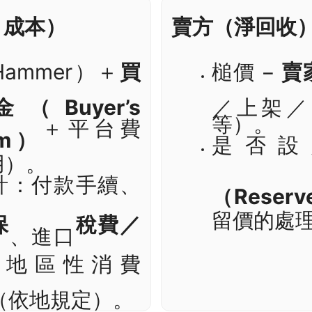
n 成本）
賣方（淨回收
ammer）＋
買
槌價 −
賣
（Buyer’s
／上架／
等）。
＋平台費
um）
是否設
用）。
計：付款手續、
（Reser
留價的處
保
稅費／
、進口
、地區性消費
T（依地規定）。