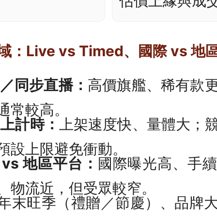
估價上緣與成
Live vs Timed、國際 vs 地
現場／同步直播：
高價旗艦、稀有款
通常較高。
 線上計時：
上架速度快、量體大；
預設上限避免衝動。
vs 地區平台：
國際曝光高、手
、物流近，但受眾較窄。
年末旺季（禮贈／節慶）、品牌