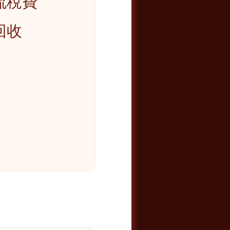
流稅費
回收