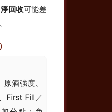
本／淨回收
可能差
。
）
、原酒強度、
rst Fill／
 等為加分點；免