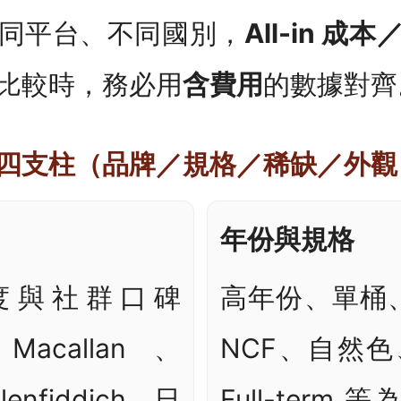
同平台、不同國別，
All-in 成
比較時，務必用
含費用
的數據對齊
四支柱（品牌／規格／稀缺／外觀
年份與規格
度與社群口碑
高年份、單桶
callan、
NCF、自然色、Fi
lenfiddich、日
Full-term