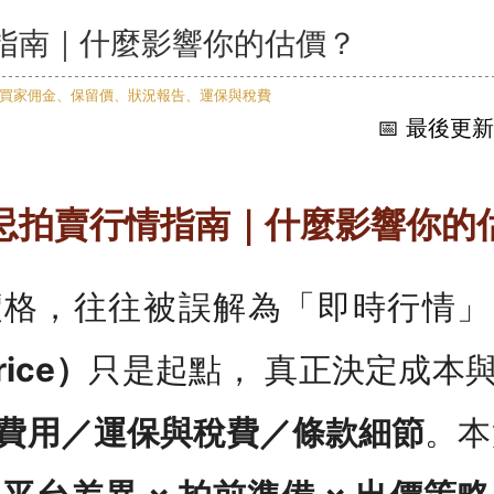
指南｜什麼影響你的估價？
📅 最後更新：
忌拍賣行情指南｜什麼影響你的
價格，往往被誤解為「即時行情」
rice）
只是起點， 真正決定成本
費用／運保與稅費／條款細節
。