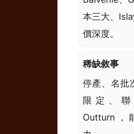
本三大、Isl
價深度。
稀缺敘事
停產、名批
限定、聯
Outtur