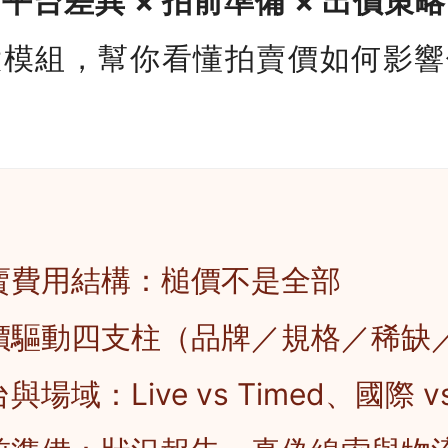
 平台差異 × 拍前準備 × 出價策略
大模組，幫你看懂拍賣價如何影響
賣費用結構：槌價不是全部
價驅動四支柱（品牌／規格／稀缺
場域：Live vs Timed、國際 v