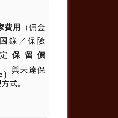
）
家費用
（佣金
圖錄／保險
定
保留價
與未達保
ve）
理方式。