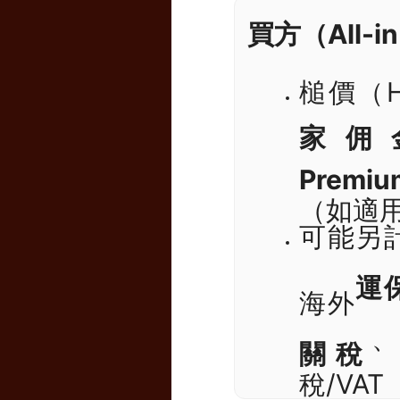
買方（All-i
槌價（H
家佣金
Premi
（如適
可能另
運
海外
關稅
稅/VA