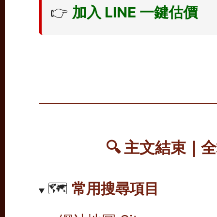
👉
加入 LINE 一鍵估價
🔍
主文結束｜全
🗺️
常用搜尋項目