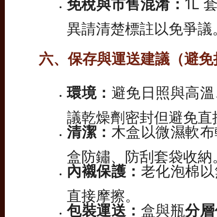
免稅與市售混淆：
1L 
異請清楚標註以免爭議
六、保存與運送建議（避免
環境：
避免日照與高溫
議乾燥劑密封但避免直
清潔：
木盒以微濕軟布
盒防鏽、防刮套袋收納
內襯保護：
老化泡棉以
直接摩擦。
包裝運送：
盒與瓶
分層