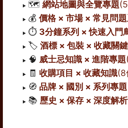
🗺️
網站地圖與全覽專題
(
💰
價格 × 市場 × 常見問
⏱️
3分鐘系列 × 快速入門
🏷️
酒標 × 包裝 × 收藏關
🧠
威士忌知識 × 進階專題
🧾
收購項目 × 收藏知識
(
🧭
品牌 × 國別 × 系列專題
📚
歷史 × 保存 × 深度解析