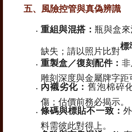
五、風險控管與真偽辨識
重組與混搭：
瓶與盒來
標
缺失；請以照片比對
重製盒／復刻配件：
非
雕刻深度與金屬牌字距
內襯劣化：
舊泡棉碎
傷；估價前務必揭示。
條碼與標貼不一致：
外
料需彼此對得上。