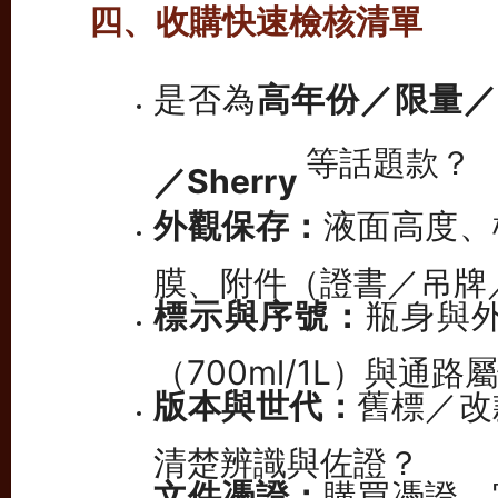
四、收購快速檢核清單
是否為
高年份／限量／Mi
等話題款？
／Sherry
外觀保存：
液面高度、
膜、附件（證書／吊牌
標示與序號：
瓶身與
（700ml/1L）與通
版本與世代：
舊標／改
清楚辨識與佐證？
文件憑證：
購買憑證、