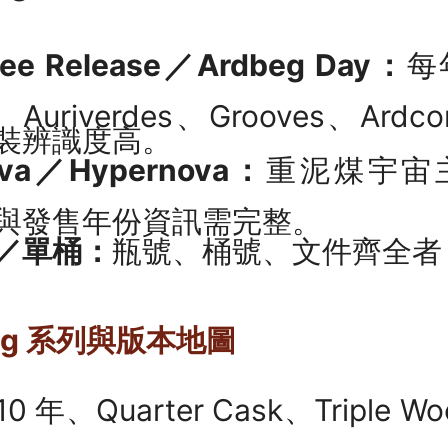
tee Release／Ardbeg Day：
每
tor、Auriverdes、Grooves、A
裝辨識度高。
ova／Hypernova：
重泥煤宇宙
與發售年份資訊需完整。
／單桶：
瓶號、桶號、文件齊全者
aig 系列與版本地圖
10 年、Quarter Cask、Triple 