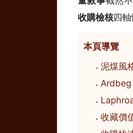
量敘事
截然
收購檢核
四軸
本頁導覽
泥煤風
Ardb
Laphr
收藏價值