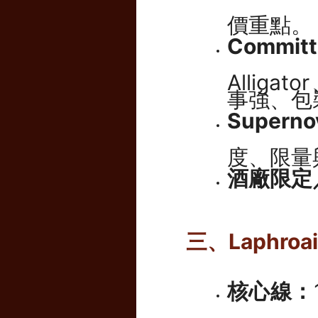
價重點。
Commit
Alliga
事強、包
Supern
度、限量
酒廠限定
三、Laphro
核心線：