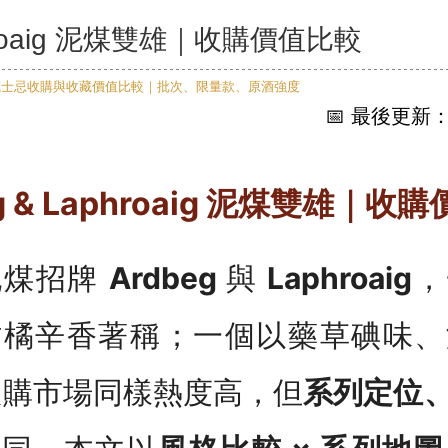
aphroaig 泥煤雙雄｜收購價值比較
📅 最後更新：2
eg & Laphroaig 泥煤雙雄｜收
泥煤招牌
Ardbeg
與
Laphroaig
，
柑橘辛香著稱；一個以藥草碘味、
收購市場同樣熱度高，但
系列定位