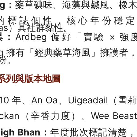
ig：
藥草碘味、海藻與鹹風、橡
風的標誌個性，核心年份穩
deas）具社群黏性。
異：
Ardbeg 偏好「實驗 ×
oaig 擁有「經典藥草海風」擁護
粉。
g 系列與版本地圖
10 年、An Oa、Uigeadail
reckan（辛香力度）、Wee Beas
aigh Bhan：
年度批次標記清楚，