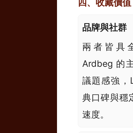
四、收藏價值 
品牌與社群
兩者皆具
Ardbeg
議題感強，La
典口碑與穩
速度。