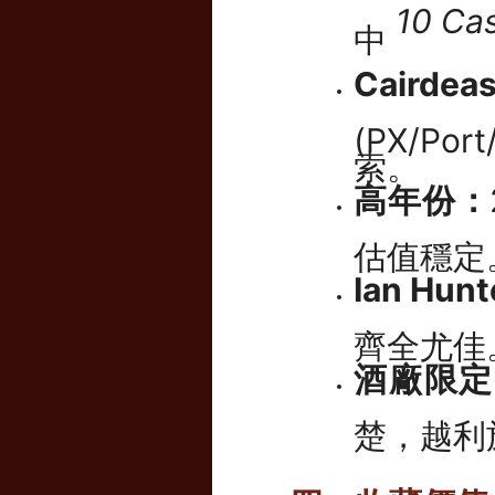
10 Ca
中
Cai
(PX/P
索。
高年份：
估值穩定
Ian Hun
齊全尤佳
酒廠限定
楚，越利