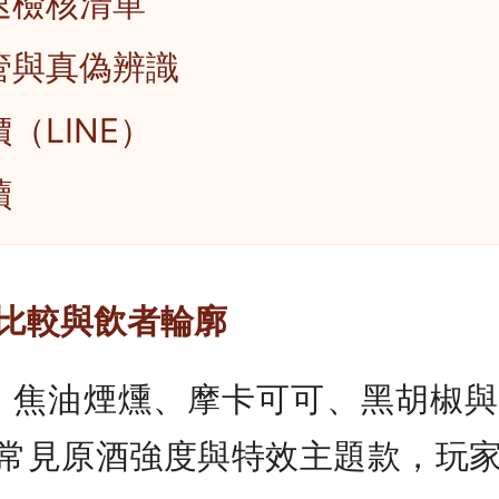
速檢核清單
管與真偽辨識
（LINE）
讀
比較與飲者輪廓
：
焦油煙燻、摩卡可可、黑胡椒與
常見原酒強度與特效主題款，玩