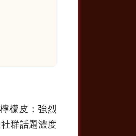
檸檬皮；強烈
家社群話題濃度