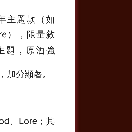
年主題款（如
rdcore），限量敘
主題，原酒強
，加分顯著。
Wood、Lore；其