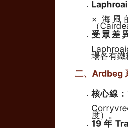
Laphroa
× 海
（Cair
受眾差
Laphr
場各有鐵
二、Ardbe
核心線：
Corryv
度）。
19 年 Tr