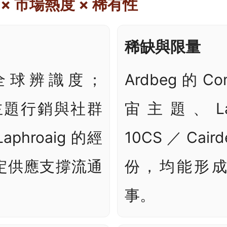
× 市場熱度 × 稀有性
稀缺與限量
全球辨識度；
Ardbeg 的 C
 的主題行銷與社群
宙主題、Laph
phroaig 的經
10CS／Cair
定供應支撐流通
份，均能形
事。