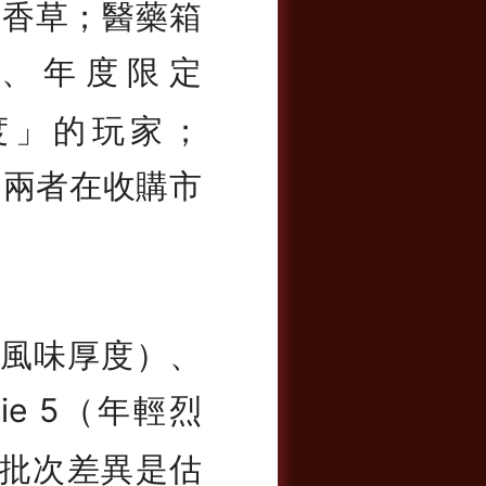
木香草；醫藥箱
定、年度限定
 強度」的玩家；
者，兩者在收購市
（雪莉風味厚度）、
tie 5（年輕烈
批次差異是估