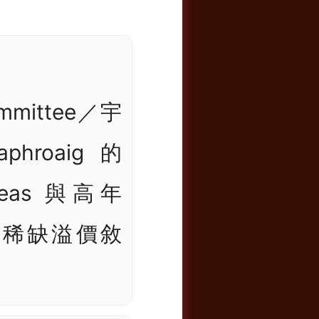
ommittee／宇
roaig 的
deas 與高年
成稀缺溢價敘