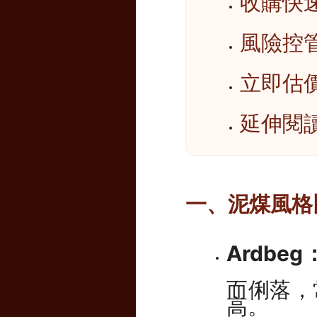
收購快
風險控
立即估價
延伸閱
一、泥煤風格
Ardbeg
而俐落，
高。