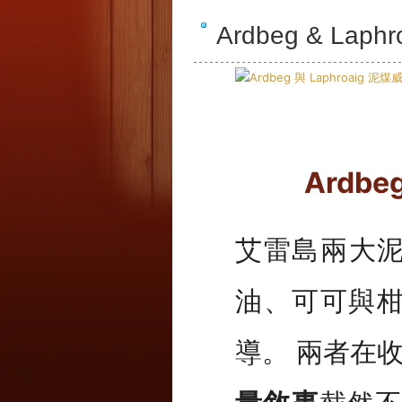
Ardbeg & L
Ardb
艾雷島兩大
油、可可與
導。 兩者在