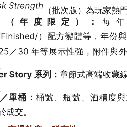
sk Strength
（批次版）為玩家熱
rdeas（年度限定）：
每
ort/Finished/）配方變體等，
25／30 年等展示性強，附件與
。
ter Story 系列：
章節式高端收藏
。
／單桶：
桶號、瓶號、酒精度與
於成交。