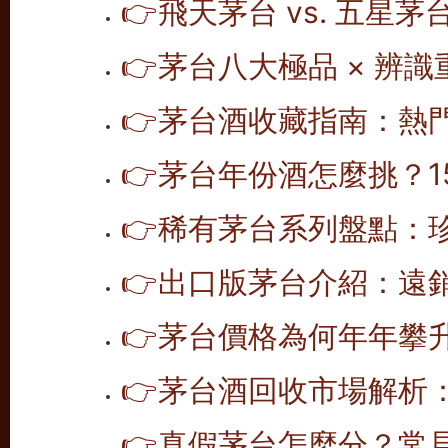
👉
飛天茅台 vs. 五星
👉
茅台八大極品 × 辨
👉
茅台酒收藏指南：熱
👉
茅台年份酒怎麼挑？1
👉
稀有茅台系列盤點：
👉
出口版茅台介紹：遠
👉
茅台價格為何年年攀
👉
茅台酒回收市場解析
👉
真假茅台怎麼分？常