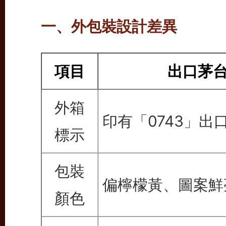
一、外包裝設計差異
項目
出口茅
外箱
印有「0743」出
標示
包裝
偏檸檬黃、圖案鮮
顏色