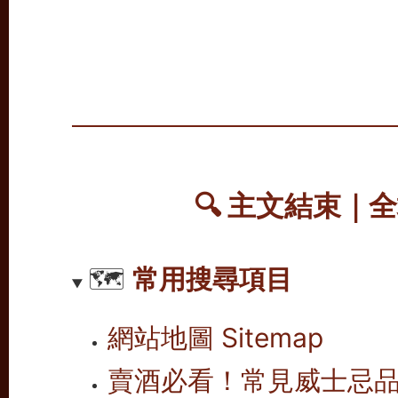
🔍 主文結束｜
🗺️
常用搜尋項目
網站地圖 Sitemap
賣酒必看！常見威士忌