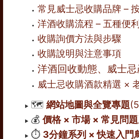
常見威士忌收購品牌 – 按
洋酒收購流程 – 五種便
收購詢價方法與步驟
收購說明與注意事項
洋酒回收動態、威士忌
威士忌收購酒款精選 ×
🗺️
網站地圖與全覽專題
(
💰
價格 × 市場 × 常見問
⏱️
3分鐘系列 × 快速入門