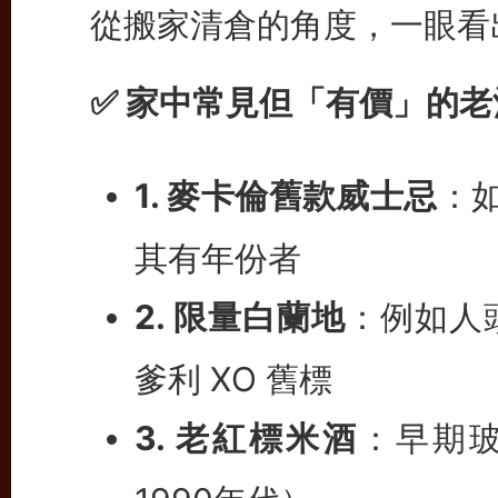
從搬家清倉的角度，一眼看
✅ 家中常見但「有價」的
1. 麥卡倫舊款威士忌
：如
其有年份者
2. 限量白蘭地
：例如人
爹利 XO 舊標
3. 老紅標米酒
：早期玻