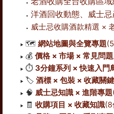
老酒收購全台收購區域
洋酒回收動態、威士忌
威士忌收購酒款精選 ×
🗺️
網站地圖與全覽專題
(
💰
價格 × 市場 × 常見問
⏱️
3分鐘系列 × 快速入門
🏷️
酒標 × 包裝 × 收藏關
🧠
威士忌知識 × 進階專題
🧾
收購項目 × 收藏知識
(