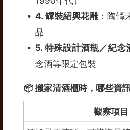
1990年代）
4. 罈裝紹興花雕
：陶罈未
品
5. 特殊設計酒瓶／紀念
念酒等限定包裝
📦 搬家清酒櫃時，哪些資
觀察項目