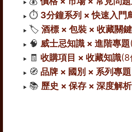
💰
價格 × 市場 × 常見問
⏱️
3分鐘系列 × 快速入門
🏷️
酒標 × 包裝 × 收藏關
🧠
威士忌知識 × 進階專題
🧾
收購項目 × 收藏知識
(
🧭
品牌 × 國別 × 系列專題
📚
歷史 × 保存 × 深度解析