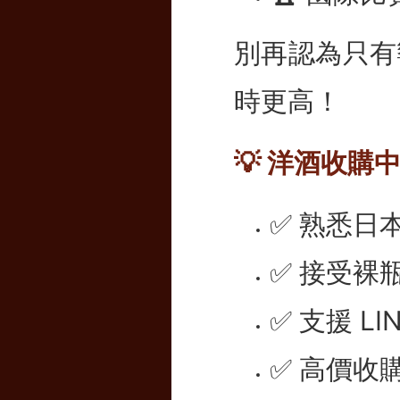
別再認為只有
時更高！
💡 洋酒收購
✅ 熟悉日
✅ 接受裸
✅ 支援 
✅ 高價收