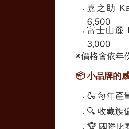
嘉之助 Kano
6,500
富士山麓 K
3,000
※價格會依年
📦 小品牌
🍶 每年
🔍 收藏
🏆 國際