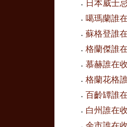
日本
威士
噶瑪蘭誰
蘇格登誰
格蘭傑誰
慕赫誰在
格蘭花格
百齡罈誰
白州誰在
余市誰在收