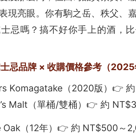
表現亮眼。你有駒之岳、秩父、
威士忌嗎？搞不好你手上的酒，比
威士忌品牌 × 收購價格參考（202
s Komagatake（2020版）👉 約
ro’s Malt（單桶/雙桶）👉 約 NT
）
e Oak（12年）👉 約 NT$500～2,