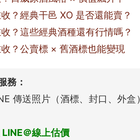
收？經典干邑 XO 是否還能賣？
在收？這些經典酒種還有行情嗎？
收？公賣標 × 舊酒標也能變現
價服務：
INE 傳送照片（酒標、封口、外
 LINE＠線上估價