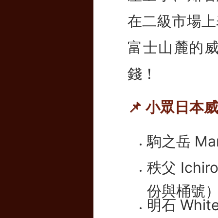
在二級市場上
富士山麓的
錢！
📌 小眾日本
駒之岳 Mar
秩父 Ichi
份與桶號
明石 Whit