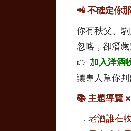
📲 不確定
你有秩父、駒
忽略，卻潛藏
👉
加入洋酒收
讓專人幫你判
📚 主題導覽
老酒誰在