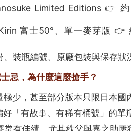
suke Limited Editions 👉 
irin 富士50°、單一麥芽版 👉 
份、裝瓶編號、原廠包裝與保存狀
的威士忌，為什麼這麼搶手？
產量極少，甚至部分版本只限日本國
族偏好「有故事、有稀有桶號」的單
比賽常有佳績，尤其秩父與嘉之助屢