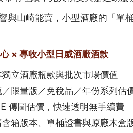
響與山崎能賣，小型酒廠的「單
中心 × 專收小型日威酒廠酒款
本獨立酒廠瓶款與批次市場價值
瓶／限量版／免稅品／年份系列估
LINE 傳圖估價，快速透明無手續費
購含箱版本、單桶證書與原廠木盒