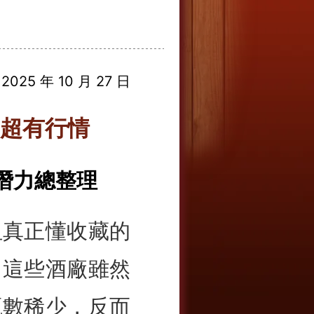
025 年 10 月 27 日
超有行情
回收潛力總整理
但真正懂收藏的
。這些酒廠雖然
瓶數稀少，反而