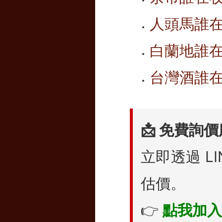
人頭馬誰在
白蘭地誰
台灣酒誰在
📩 免費詢
立即透過 L
估價。
👉
點我加入