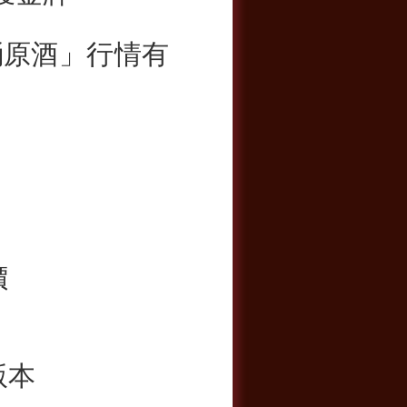
桶原酒」行情有
價
版本