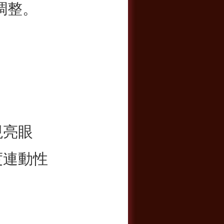
調整。
現亮眼
度連動性