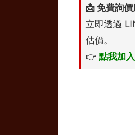
📩 免費詢
立即透過 L
估價。
👉
點我加入