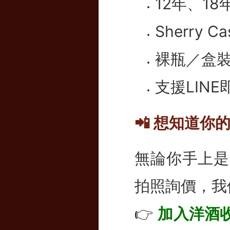
12年、1
Sherry
裸瓶／盒
支援LIN
📲 想知道
無論你手上是
拍照詢價，我
👉
加入洋酒收