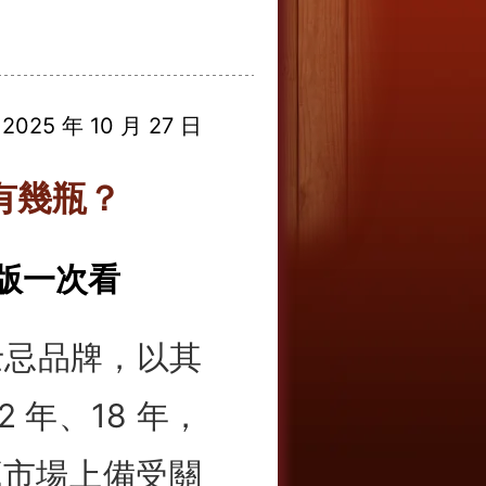
025 年 10 月 27 日
有幾瓶？
量版一次看
士忌品牌，以其
 年、18 年，
藏市場上備受關