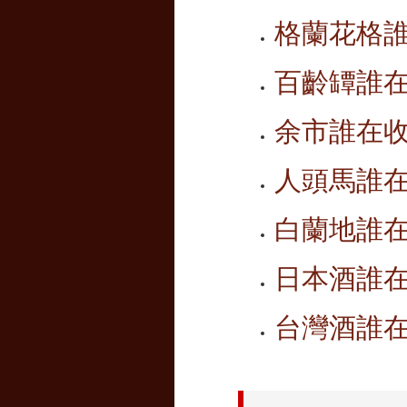
格蘭花格
百齡罈誰
余市誰在收
人頭馬誰在
白蘭地誰
日本酒誰
台灣酒誰在