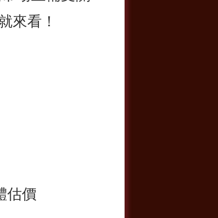
就來看！
實體估價