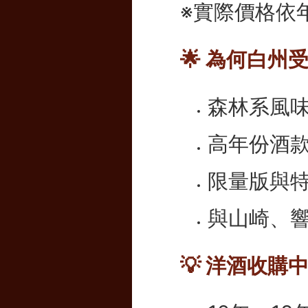
※實際價格依
🌟 為何白州
森林系風
高年份酒
限量版與
與山崎、
💡 洋酒收