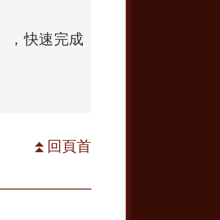
盒），快速完成
⏫
回頁首