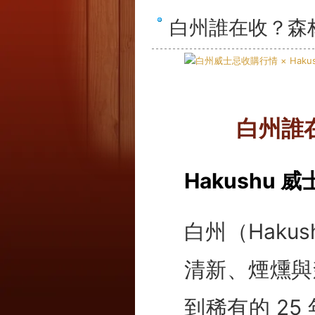
白州誰在收？森
白州誰
Hakushu
白州（Hak
清新、煙燻與森
到稀有的 2