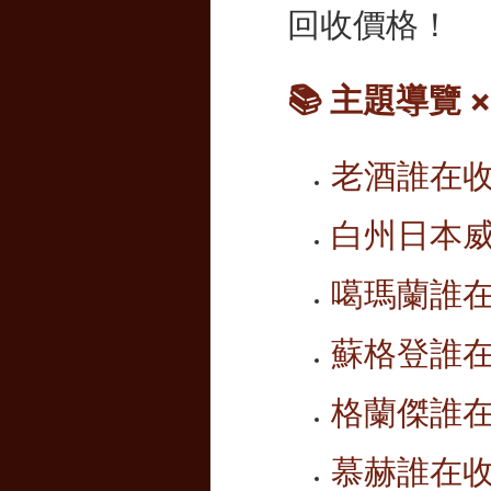
回收價格！
📚 主題導覽
老酒誰在
白州日本
噶瑪蘭誰
蘇格登誰
格蘭傑誰
慕赫誰在