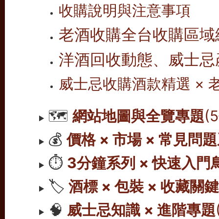
收購說明與注意事項
老酒收購全台收購區域
洋酒回收動態、威士忌
威士忌收購酒款精選 ×
🗺️
網站地圖與全覽專題
(
💰
價格 × 市場 × 常見問
⏱️
3分鐘系列 × 快速入門
🏷️
酒標 × 包裝 × 收藏關
🧠
威士忌知識 × 進階專題