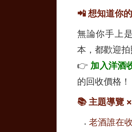
📲 想知道
無論你手上是入
本，都歡迎拍
👉
加入洋酒收
的回收價格！
📚 主題導覽
老酒誰在