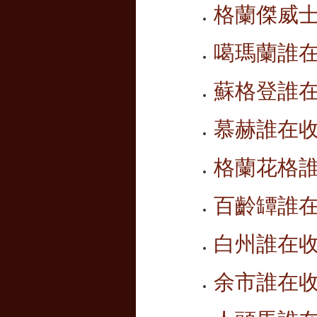
格蘭傑
威
噶瑪蘭誰
蘇格登誰
慕赫誰在
格蘭花格
百齡罈誰
白州誰在
余市誰在收