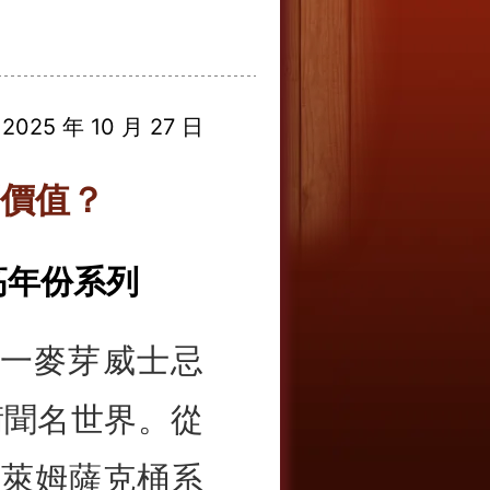
025 年 10 月 27 日
價值？
 高年份系列
的單一麥芽威士忌
術聞名世界。從
桶、萊姆薩克桶系