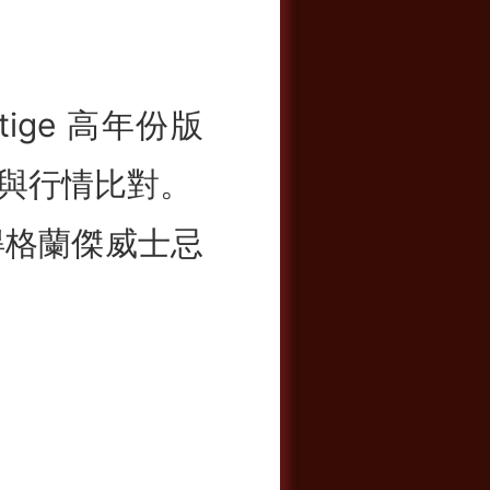
ige 高年份版
與行情比對。
得格蘭傑威士忌