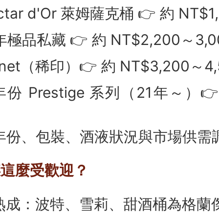
tar d'Or 萊姆薩克桶 👉 約 NT$1,
極品私藏 👉 約 NT$2,200～3,0
net（稀印）👉 約 NT$3,200～4,
 Prestige 系列（21年～）👉 
年份、包裝、酒液狀況與市場供需
傑這麼受歡迎？
型熟成：波特、雪莉、甜酒桶為格蘭