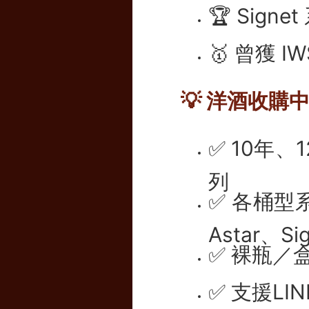
🏆 Si
🥇 曾獲 
💡 洋酒收
✅ 10年、
列
✅ 各桶型系列
Astar、Si
✅ 裸瓶／
✅ 支援L