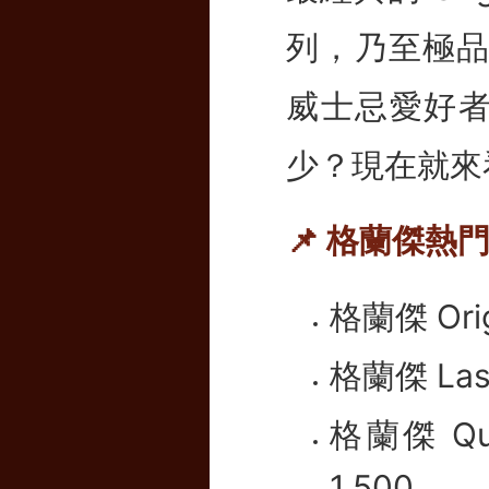
列，乃至極品私
威士忌愛好
少？現在就來
📌 格蘭傑熱
格蘭傑 Orig
格蘭傑 Las
格蘭傑 Qui
1,500