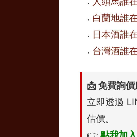
人頭馬誰在
白蘭地誰
日本酒誰
台灣酒誰在
📩 免費詢
立即透過 L
估價。
👉
點我加入