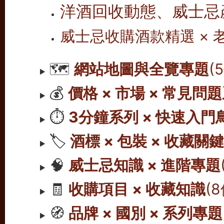
洋酒回收動態、威士忌
威士忌收購酒款精選 ×
🗺️
網站地圖與全覽專題
(
💰
價格 × 市場 × 常見問
⏱️
3分鐘系列 × 快速入門
🏷️
酒標 × 包裝 × 收藏關
🧠
威士忌知識 × 進階專題
🧾
收購項目 × 收藏知識
(
🧭
品牌 × 國別 × 系列專題