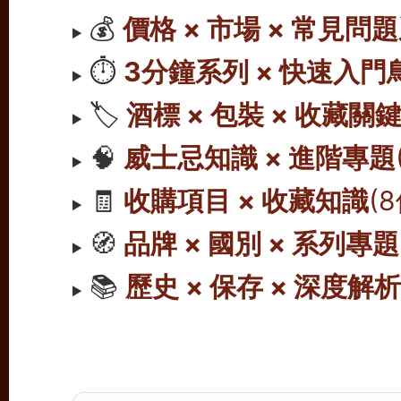
💰
價格 × 市場 × 常見問
⏱️
3分鐘系列 × 快速入門
🏷️
酒標 × 包裝 × 收藏關
🧠
威士忌知識 × 進階專題
🧾
收購項目 × 收藏知識
(
🧭
品牌 × 國別 × 系列專題
📚
歷史 × 保存 × 深度解