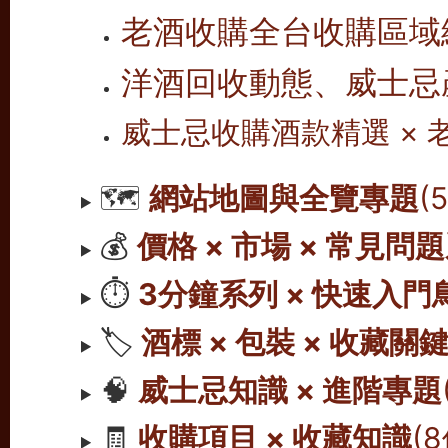
老酒收購全台收購區域
洋酒回收動態、威士忌
威士忌收購酒款精選 ×
🗺️
網站地圖與全覽專題
(
💰
價格 × 市場 × 常見問
⏱️
3分鐘系列 × 快速入門
🏷️
酒標 × 包裝 × 收藏關
🧠
威士忌知識 × 進階專題
🧾
收購項目 × 收藏知識
(