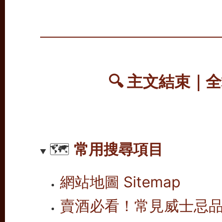
🔍 主文結束｜
🗺️
常用搜尋項目
網站地圖 Sitemap
賣酒必看！常見威士忌