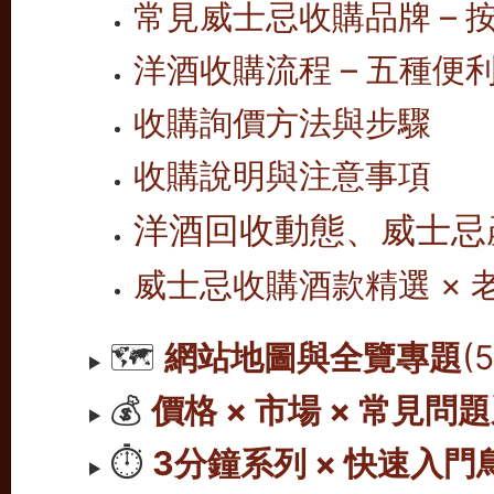
常見威士忌收購品牌 – 按
洋酒收購流程 – 五種便
收購詢價方法與步驟
收購說明與注意事項
洋酒回收動態、威士忌
威士忌收購酒款精選 ×
🗺️
網站地圖與全覽專題
(
💰
價格 × 市場 × 常見問
⏱️
3分鐘系列 × 快速入門