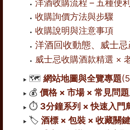
洋酒收購流程 – 五種便
收購詢價方法與步驟
收購說明與注意事項
洋酒回收動態、威士忌
威士忌收購酒款精選 ×
🗺️
網站地圖與全覽專題
(
💰
價格 × 市場 × 常見問
⏱️
3分鐘系列 × 快速入門
🏷️
酒標 × 包裝 × 收藏關