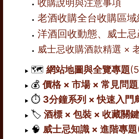
收購說明與注意事項
老酒收購全台收購區域
洋酒回收動態、威士忌
威士忌收購酒款精選 ×
🗺️
網站地圖與全覽專題
(
💰
價格 × 市場 × 常見問
⏱️
3分鐘系列 × 快速入門
🏷️
酒標 × 包裝 × 收藏關
🧠
威士忌知識 × 進階專題