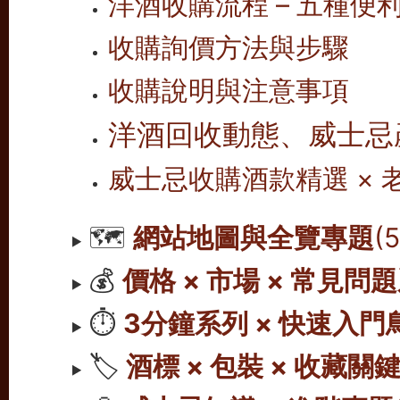
洋酒收購流程 – 五種便
收購詢價方法與步驟
收購說明與注意事項
洋酒回收動態、威士忌
威士忌收購酒款精選 ×
🗺️
網站地圖與全覽專題
(
💰
價格 × 市場 × 常見問
⏱️
3分鐘系列 × 快速入門
🏷️
酒標 × 包裝 × 收藏關