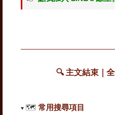
🔍 主文結束｜
🗺️
常用搜尋項目