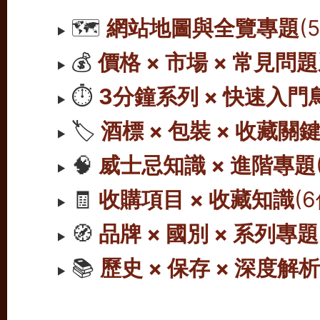
🗺️
網站地圖與全覽專題
(
💰
價格 × 市場 × 常見問
⏱️
3分鐘系列 × 快速入門
🏷️
酒標 × 包裝 × 收藏關
🧠
威士忌知識 × 進階專題
🧾
收購項目 × 收藏知識
(
🧭
品牌 × 國別 × 系列專題
📚
歷史 × 保存 × 深度解