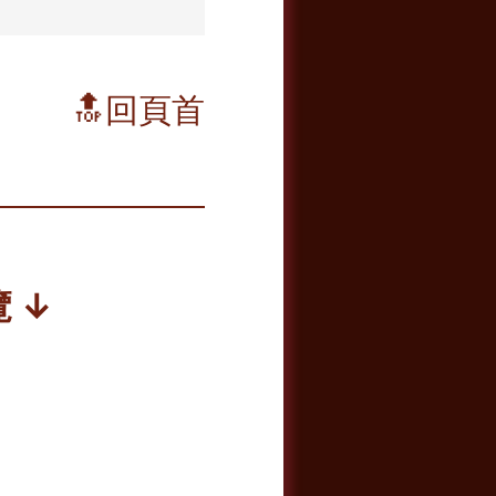
🔝回頁首
 ↓