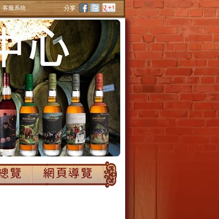
‧客服系統