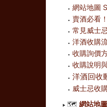
網站地圖 Si
賣酒必看
常見威士忌收
洋酒收購流
收購詢價
收購說明
洋酒回收
威士忌收購
🗺️
網站地