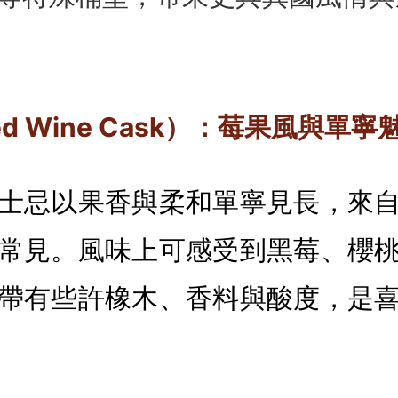
ed Wine Cask）：莓果風與單寧
士忌以果香與柔和單寧見長，來
常見。風味上可感受到黑莓、櫻
帶有些許橡木、香料與酸度，是