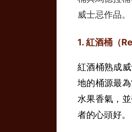
威士忌作品。
1. 紅酒桶（R
紅酒桶熟成威
地的桶源最為
水果香氣，並
者的心頭好。