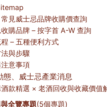
temap
！常見威士忌品牌收購價查詢
購品牌 – 按字首 A-W 查詢
程 – 五種便利方式
方法與步驟
與注意事項
動態、威士忌產業消息
酒款精選 × 老酒回收與收藏價值
圖與全覽專題
(5個專題)