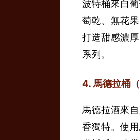
波特桶來自葡
萄乾、無花果
打造甜感濃厚
系列。
4. 馬德拉桶（
馬德拉酒來自
香獨特。使用