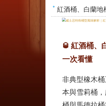
紅酒桶、白蘭地
紅酒桶、
🥃
一次看懂
非典型橡木桶
本與雪莉桶，
桶與馬德拉桶