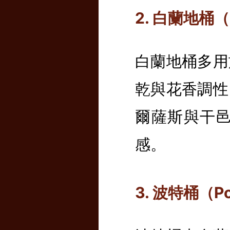
2. 白蘭地桶
白蘭地桶多用
乾與花香調性
爾薩斯與干
感。
3. 波特桶（