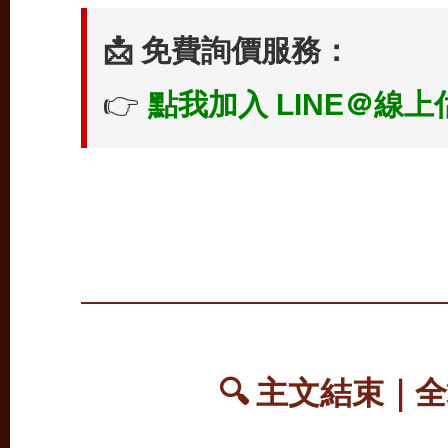
📩 免費詢價服務：
👉
點我加入 LINE＠線上
🔍 主文結束｜