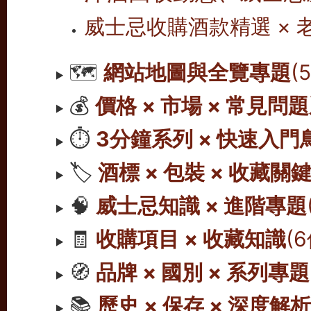
威士忌收購酒款精選 ×
🗺️
網站地圖與全覽專題
(
💰
價格 × 市場 × 常見問
⏱️
3分鐘系列 × 快速入門
🏷️
酒標 × 包裝 × 收藏關
🧠
威士忌知識 × 進階專題
🧾
收購項目 × 收藏知識
(
🧭
品牌 × 國別 × 系列專題
📚
歷史 × 保存 × 深度解