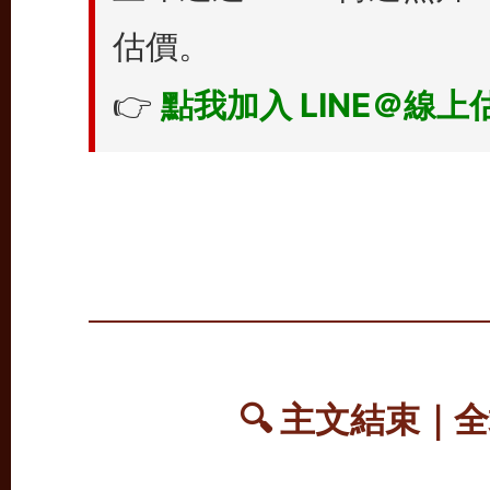
估價。
👉
點我加入 LINE＠線上
🔍
主文結束｜全