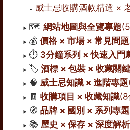
威士忌收購酒款精選 ×
🗺️
網站地圖與全覽專題
(
💰
價格 × 市場 × 常見問
⏱️
3分鐘系列 × 快速入門
🏷️
酒標 × 包裝 × 收藏關
🧠
威士忌知識 × 進階專題
🧾
收購項目 × 收藏知識
(
🧭
品牌 × 國別 × 系列專題
📚
歷史 × 保存 × 深度解