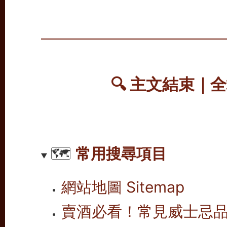
🔍 主文結束｜
🗺️
常用搜尋項目
網站地圖 Sitemap
賣酒必看！常見威士忌