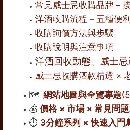
常見威士忌收購品牌 – 按
洋酒收購流程 – 五種便
收購詢價方法與步驟
收購說明與注意事項
洋酒回收動態、威士忌
威士忌收購酒款精選 ×
🗺️
網站地圖與全覽專題
(
💰
價格 × 市場 × 常見問
⏱️
3分鐘系列 × 快速入門