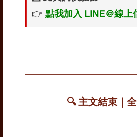
👉
點我加入 LINE＠線上
🔍 主文結束｜