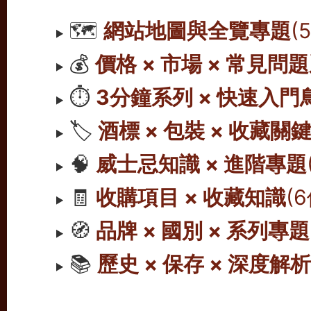
🗺️
網站地圖與全覽專題
(
💰
價格 × 市場 × 常見問
⏱️
3分鐘系列 × 快速入門
🏷️
酒標 × 包裝 × 收藏關
🧠
威士忌知識 × 進階專題
🧾
收購項目 × 收藏知識
(
🧭
品牌 × 國別 × 系列專題
📚
歷史 × 保存 × 深度解