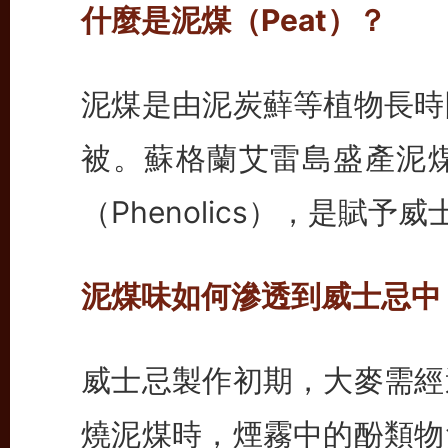
什麼是泥煤（Peat）？
泥煤是由泥炭蘚等植物長時
被。蘇格蘭艾雷島盛產泥
（Phenolics），是賦
泥煤味如何滲透到威士忌中
威士忌製作初期，大麥需經
燒泥煤時，煙霧中的酚類物