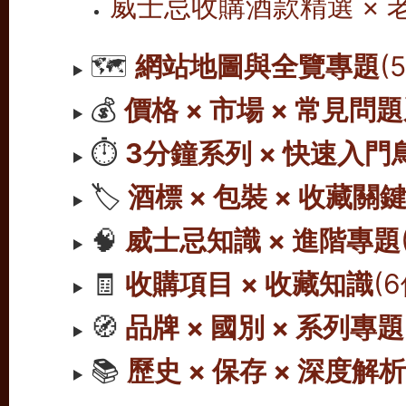
威士忌收購酒款精選 ×
🗺️
網站地圖與全覽專題
(
💰
價格 × 市場 × 常見問
⏱️
3分鐘系列 × 快速入門
🏷️
酒標 × 包裝 × 收藏關
🧠
威士忌知識 × 進階專題
🧾
收購項目 × 收藏知識
(
🧭
品牌 × 國別 × 系列專題
📚
歷史 × 保存 × 深度解