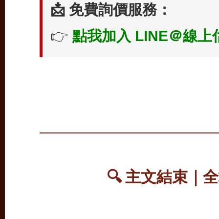
📩 免費詢價服務：
👉
點我加入 LINE＠線上
🔍 主文結束｜