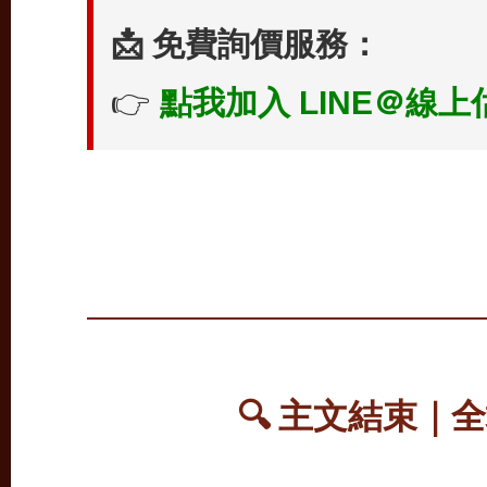
📩 免費詢價服務：
👉
點我加入 LINE＠線上
🔍 主文結束｜