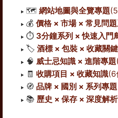
🗺️
網站地圖與全覽專題
(
💰
價格 × 市場 × 常見問
⏱️
3分鐘系列 × 快速入門
🏷️
酒標 × 包裝 × 收藏關
🧠
威士忌知識 × 進階專題
🧾
收購項目 × 收藏知識
(
🧭
品牌 × 國別 × 系列專題
📚
歷史 × 保存 × 深度解析