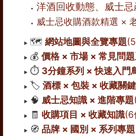
洋酒回收動態、威士忌
威士忌收購酒款精選 ×
🗺️
網站地圖與全覽專題
(
💰
價格 × 市場 × 常見問
⏱️
3分鐘系列 × 快速入門
🏷️
酒標 × 包裝 × 收藏關
🧠
威士忌知識 × 進階專題
🧾
收購項目 × 收藏知識
(
🧭
品牌 × 國別 × 系列專題