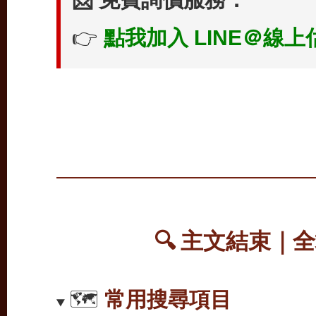
👉
點我加入 LINE＠線上
🔍 主文結束｜
🗺️
常用搜尋項目