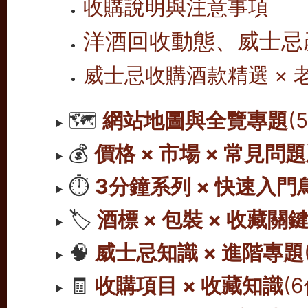
收購說明與注意事項
洋酒回收動態、威士忌
威士忌收購酒款精選 ×
🗺️
網站地圖與全覽專題
(
💰
價格 × 市場 × 常見問
⏱️
3分鐘系列 × 快速入門
🏷️
酒標 × 包裝 × 收藏關
🧠
威士忌知識 × 進階專題
🧾
收購項目 × 收藏知識
(