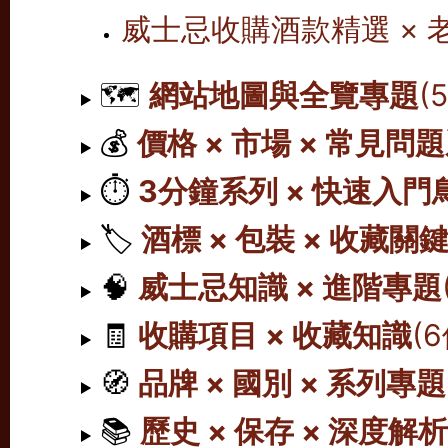
威士忌收購酒款精選 ×
🗺️
網站地圖與全覽專題
(
💰
價格 × 市場 × 常見問
⏱️
3分鐘系列 × 快速入門
🏷️
酒標 × 包裝 × 收藏關
🧠
威士忌知識 × 進階專題
🧾
收購項目 × 收藏知識
(
🧭
品牌 × 國別 × 系列專題
📚
歷史 × 保存 × 深度解