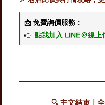
📩 免費詢價服務：
👉
點我加入 LINE＠線上
🔍 主文結束｜