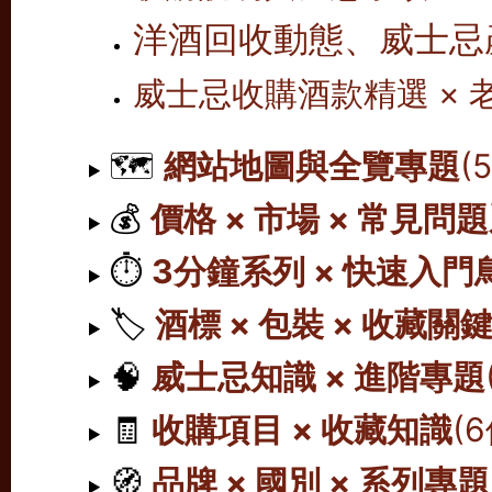
洋酒回收動態、威士忌
威士忌收購酒款精選 ×
🗺️
網站地圖與全覽專題
(
💰
價格 × 市場 × 常見問
⏱️
3分鐘系列 × 快速入門
🏷️
酒標 × 包裝 × 收藏關
🧠
威士忌知識 × 進階專題
🧾
收購項目 × 收藏知識
(
🧭
品牌 × 國別 × 系列專題