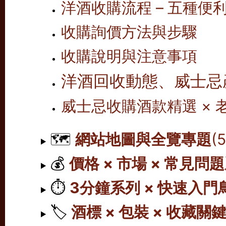
洋酒收購流程 – 五種便
收購詢價方法與步驟
收購說明與注意事項
洋酒回收動態、威士忌
威士忌收購酒款精選 ×
🗺️
網站地圖與全覽專題
(
💰
價格 × 市場 × 常見問
⏱️
3分鐘系列 × 快速入門
🏷️
酒標 × 包裝 × 收藏關