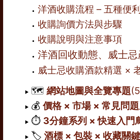
洋酒收購流程 – 五種便
收購詢價方法與步驟
收購說明與注意事項
洋酒回收動態、威士忌
威士忌收購酒款精選 ×
🗺️
網站地圖與全覽專題
(
💰
價格 × 市場 × 常見問
⏱️
3分鐘系列 × 快速入門
🏷️
酒標 × 包裝 × 收藏關