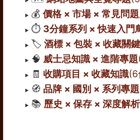
💰
價格 × 市場 × 常見問
⏱️
3分鐘系列 × 快速入門
🏷️
酒標 × 包裝 × 收藏關
🧠
威士忌知識 × 進階專題
🧾
收購項目 × 收藏知識
(
🧭
品牌 × 國別 × 系列專題
📚
歷史 × 保存 × 深度解