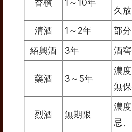
香檳
1～10年
久放
清酒
1～2年
部分
紹興酒
3年
酒窖
濃度
藥酒
3～5年
無保
濃度
烈酒
無期限
忌、