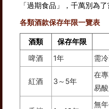
「過期食品」，千萬別為了
各類酒款保存年限一覽表
酒類
保存
年限
啤酒
1年
需冷
在專
紅酒
3～5年
易酸
無年