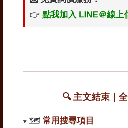
👉
點我加入 LINE＠線上
🔍 主文結束｜
🗺️
常用搜尋項目