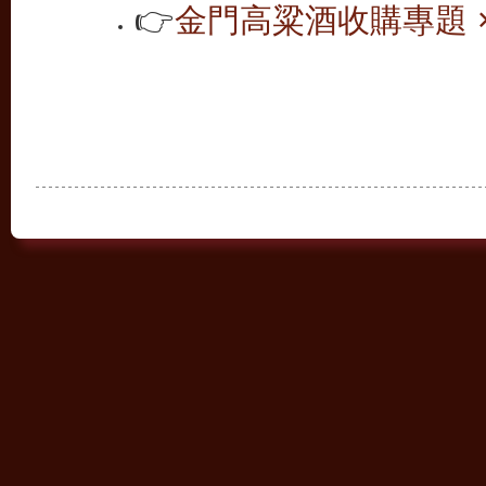
👉
金門高粱酒收購專題 ×