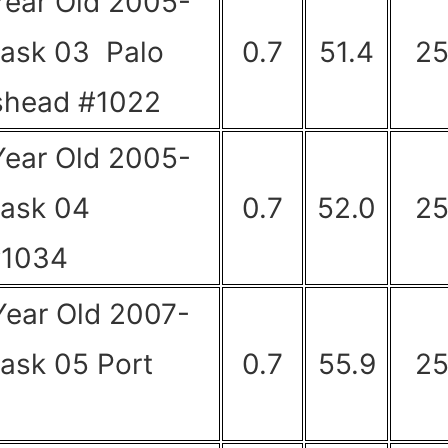
Year Old 2005-
Cask 03 Palo
0.7
51.4
2
shead #1022
Year Old 2005-
Cask 04
0.7
52.0
2
 #1034
Year Old 2007-
ask 05 Port
0.7
55.9
2