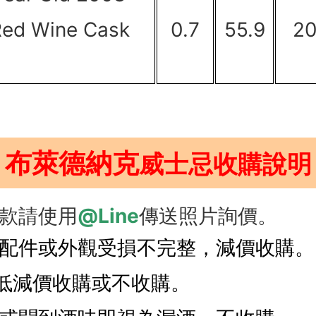
Red Wine Cask
0.7
55.9
2
布萊德納克
威士忌收購說明
款請使用
@Line
傳送照片詢價。
配件或外觀受損不完整，減價收購。
過低減價收購或不收購。