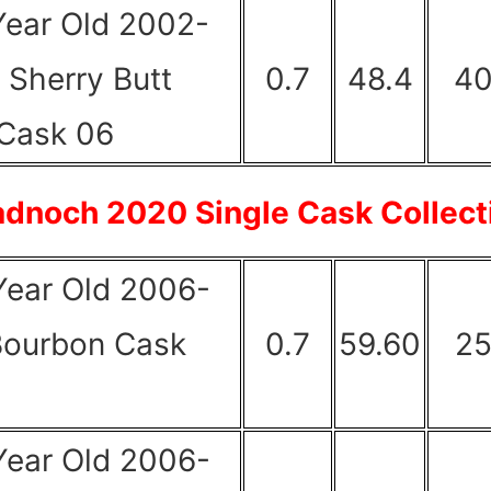
Year Old 2002-
 Sherry Butt
0.7
48.4
4
 Cask 06
adnoch 2020 Single Cask Collect
Year Old 2006-
Bourbon Cask
0.7
59.60
2
Year Old 2006-