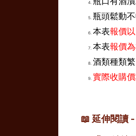
瓶口有酒漬
瓶頭鬆動不
本表
報價以
本表
報價為
酒類種類繁
實際收購價
📖 延伸閱讀