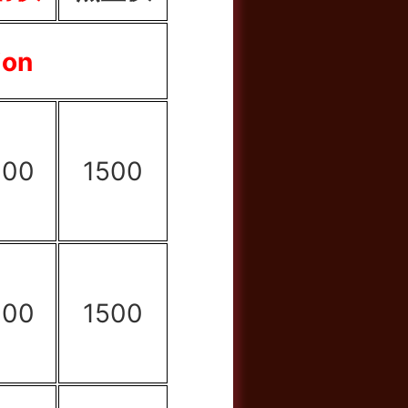
ion
000
1500
000
1500