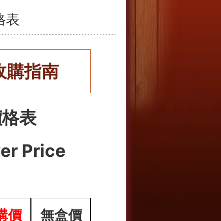
格表
收購指南
價格表
er Price
購價
無盒價