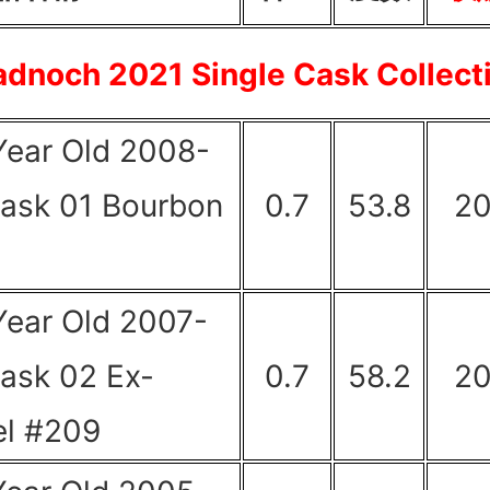
adnoch 2021 Single Cask Collect
Year Old 2008-
Cask 01 Bourbon
0.7
53.8
2
Year Old 2007-
Cask 02 Ex-
0.7
58.2
2
el #209