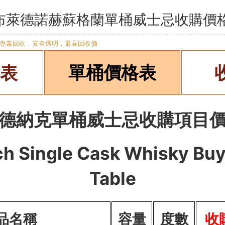
 磐火/布萊德諾赫蘇格蘭單桶威士忌收購價
單桶價格表
表
德納克單桶威士忌收購項目
ch
Single Cask Whisky
Buy
Table
品名稱
容量
度數
收