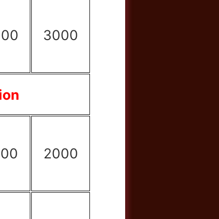
000
3000
ion
500
2000