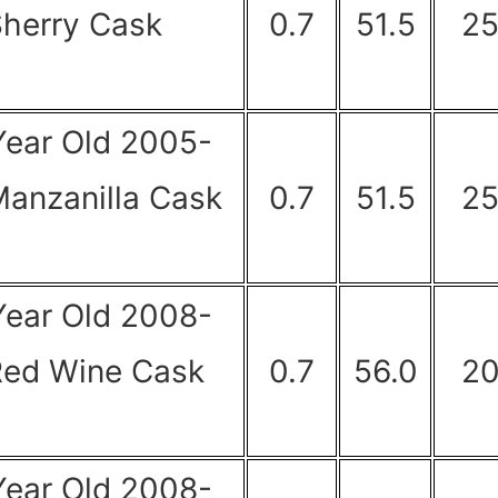
Sherry Cask
0.7
51.5
2
Year Old 2005-
Manzanilla Cask
0.7
51.5
2
Year Old 2008-
Red Wine Cask
0.7
56.0
2
Year Old 2008-