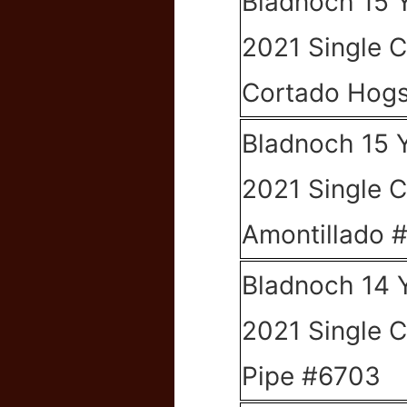
Bladnoch 15 
2021 Single 
Cortado Hog
Bladnoch 15 
2021 Single 
Amontillado
Bladnoch 14 
2021 Single C
Pipe #6703