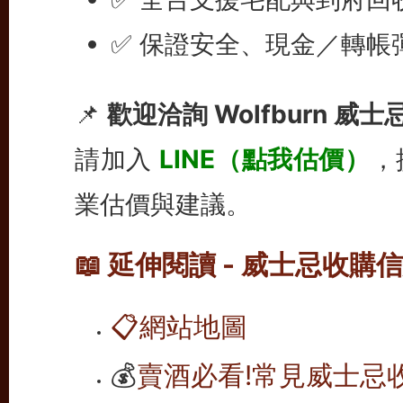
✅ 保證安全、現金／轉帳
📌
歡迎洽詢 Wolfburn 威
請加入
LINE（點我估價）
，
業估價與建議。
📖 延伸閱讀 - 威士忌收購
📋
網站地圖
💰
賣酒必看!常見威士忌