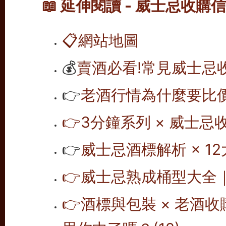
📖 延伸閱讀 - 威士忌收購
📋
網站地圖
💰
賣酒必看!常見威士忌
👉
老酒行情為什麼要比價
👉
3分鐘系列 × 威士忌
👉
威士忌酒標解析 × 12
👉
威士忌熟成桶型大全｜1
👉
酒標與包裝 × 老酒
思你中了嗎？(12)