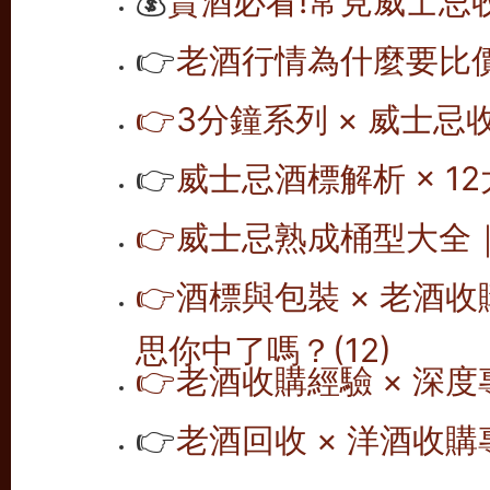
💰
賣酒必看!常見威士忌
👉
老酒行情為什麼要比價
👉
3分鐘系列 × 威士忌
👉
威士忌酒標解析 × 12
👉
威士忌熟成桶型大全｜1
👉
酒標與包裝 × 老酒
思你中了嗎？(12)
👉
老酒收購經驗 × 深度
👉
老酒回收 × 洋酒收購專